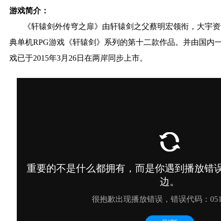
游戏简介：
《轩辕剑外传穹之扉》由轩辕剑之父蔡明宏领衔，大宇资讯
典单机RPG游戏《轩辕剑》系列的第十二款作品。并由国内
戏已于2015年3月26日在两岸同步上市。