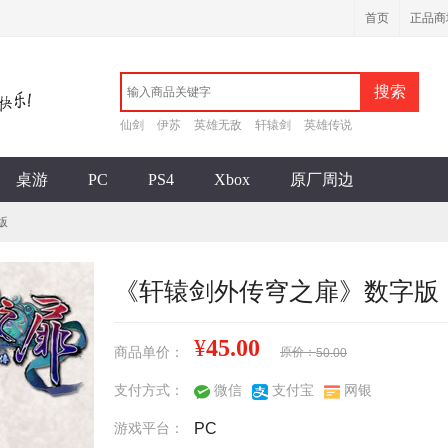
首页
正品商
搜索
仙剑
伊苏
英雄无敌
轩辕剑
英雄传说
桌游
PC
PS4
Xbox
原厂周边
版
《轩辕剑外传穹之扉》数字版
¥
45.00
商品单价：
原价：
50.00
支付方式：
微信
支付宝
网银
游戏平台：
PC