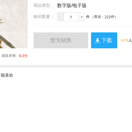
商品类型：
数字版/电子版
1
购买数量：
件
（库存：
件）
222
暂无销售
下载
1478
人
袋鼠评测：
分
8.3
可能喜欢