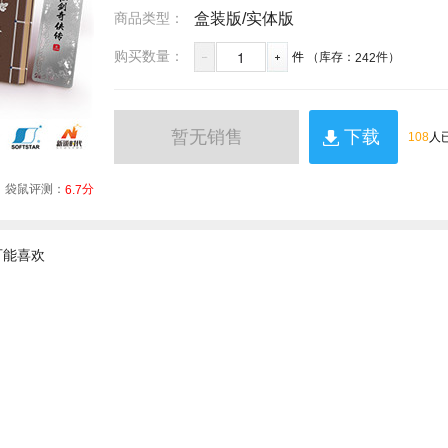
商品类型：
盒装版/实体版
1
购买数量：
件
（库存：
件）
242
暂无销售
下载
108
人
袋鼠评测：
分
6.7
可能喜欢