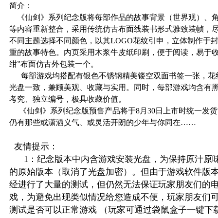
简介：
《仙剑》系列纪念版将每部作品的故事背景（世界观）、角
等内容重新整合，采用传统仿古布面线装书形式雅致装帧，
不同主题选择不同颜色，以其LOGO花纹引申，立体制作于
重的故事特色。内页采用木浆牛皮纸印刷，便于阅读，易于收
绀”布面仿古外包装一个。
每部游戏均搭配有银色不锈钢精美镂空双面书签一张，花
光盘一致，兼顾美观、收藏与实用。同时，每部游戏均含有
考究、独立编号，极具收藏价值。
《仙剑》系列纪念版预售产品将于8月30日上市时统一发
仍有那些或潇洒义气、或灵活开朗的少年与你同在……
友情提示：
1：纪念版本中内含游戏安装光盘，为保持原汁原味
的原始版本（取消了光盘加密）。但由于游戏软件版
经进行了大量的测试，但仍然无法保证玩家朋友们的电
戏，为避免出现类似情况给您造成不便，玩家朋友们
测试是否可以正常游戏 （玩家可通过袋鼠盒子一键下