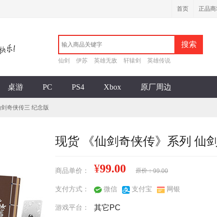
首页
正品商
搜索
仙剑
伊苏
英雄无敌
轩辕剑
英雄传说
桌游
PC
PS4
Xbox
原厂周边
仙剑奇侠传三 纪念版
现货 《仙剑奇侠传》系列 仙
¥
99.00
商品单价：
原价：
99.00
支付方式：
微信
支付宝
网银
游戏平台：
其它
PC