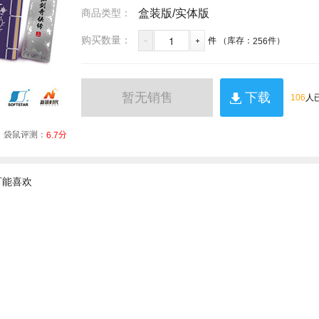
商品类型：
盒装版/实体版
1
购买数量：
件
（库存：
件）
256
暂无销售
下载
106
人
袋鼠评测：
分
6.7
可能喜欢