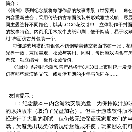
简介：
《仙剑》系列纪念版将每部作品的故事背景（世界观）、角
内容重新整合，采用传统仿古布面线装书形式雅致装帧，尽
同主题选择不同颜色，以其LOGO花纹引申，立体制作于封
的故事特色。内页采用木浆牛皮纸印刷，便于阅读，易于收藏
绀”布面仿古外包装一个。
每部游戏均搭配有银色不锈钢精美镂空双面书签一张，花
光盘一致，兼顾美观、收藏与实用。同时，每部游戏均含有
考究、独立编号，极具收藏价值。
《仙剑》系列纪念版预售产品将于8月30日上市时统一发
仍有那些或潇洒义气、或灵活开朗的少年与你同在……
友情提示：
1：纪念版本中内含游戏安装光盘，为保持原汁原味
的原始版本（取消了光盘加密）。但由于游戏软件版
经进行了大量的测试，但仍然无法保证玩家朋友们的电
戏，为避免出现类似情况给您造成不便，玩家朋友们