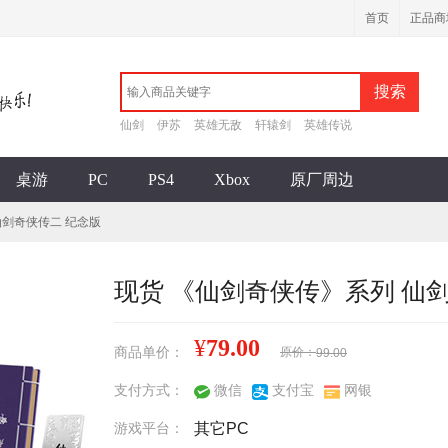
首页
正品商
搜索
仙剑
伊苏
英雄无敌
轩辕剑
英雄传说
桌游
PC
PS4
Xbox
原厂周边
仙剑奇侠传二 纪念版
现货 《仙剑奇侠传》系列 仙
¥
79.00
商品单价：
原价：
99.00
支付方式：
微信
支付宝
网银
游戏平台：
其它
PC