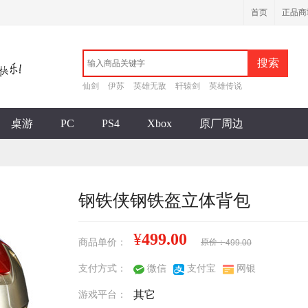
首页
正品商
搜索
仙剑
伊苏
英雄无敌
轩辕剑
英雄传说
桌游
PC
PS4
Xbox
原厂周边
钢铁侠钢铁盔立体背包
¥
499.00
商品单价：
原价：
499.00
支付方式：
微信
支付宝
网银
游戏平台：
其它