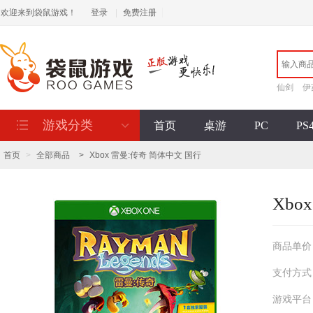
欢迎来到袋鼠游戏！
登录
|
免费注册
仙剑
伊
游戏分类
首页
桌游
PC
PS
首页
>
全部商品
>
Xbox 雷曼:传奇 简体中文 国行
Xbo
商品单价
支付方式
游戏平台