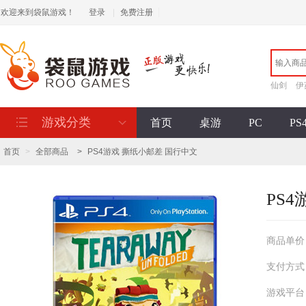
欢迎来到袋鼠游戏！
登录
|
免费注册
仙剑
伊
游戏分类
首页
桌游
PC
PS
首页
>
全部商品
>
PS4游戏 撕纸小邮差 国行中文
PS
商品单价
支付方式
游戏平台