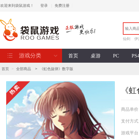
欢迎来到袋鼠游戏！
登录
|
免费注册
仙剑
伊
游戏分类
首页
桌游
PC
PS
首页
>
全部商品
>
《虹色旋律》数字版
《虹
商品单价
支付方式
游戏平台